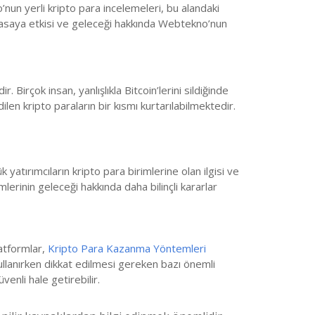
’nun yerli kripto para incelemeleri, bu alandaki
piyasaya etkisi ve geleceği hakkında Webtekno’nun
irçok insan, yanlışlıkla Bitcoin’lerini sildiğinde
en kripto paraların bir kısmı kurtarılabilmektedir.
tırımcıların kripto para birimlerine olan ilgisi ve
lerinin geleceği hakkında daha bilinçli kararlar
latformlar,
Kripto Para Kazanma Yöntemleri
 kullanırken dikkat edilmesi gereken bazı önemli
venli hale getirebilir.