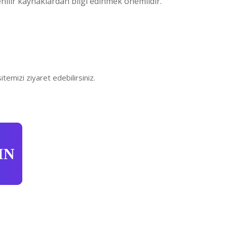
nilir kaynaklardan bilgi edinmek önemlidir.
itemizi ziyaret edebilirsiniz.
IN