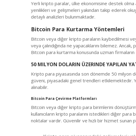
Yerli kripto paralar, ülke ekonomisine destek olma am
yenilikleri ve gelişmeleri yakından takip ederek ok
detaylı analizleri bulunmaktadır.
Bitcoin Para Kurtarma Yöntemleri
Bitcoin veya diğer kripto paraların kaybedilmesi vey
veya çalındığında ne yapacaklarını bilemez. Ancak, p
Bitcoin para kurtarma konusunda uzman firmaların s
50 MILYON DOLARIN ÜZERINDE YAPILAN YA
Kripto para piyasasında son dönemde 50 milyon dolar
güveni, piyasadaki genel trendleri etkilemektedir. Ya
alınabilir.
Bitcoin Para Çevirme Platformları
Bitcoin veya diğer kripto para birimlerini dönüştür
kullanıcıların kripto paralarını istedikleri diğer pa
noktalar vardır. Güvenilir ve hızlı bir hizmet sunan pl