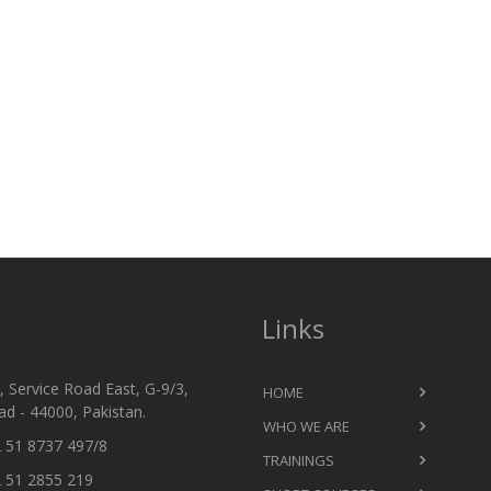
Links
 Service Road East, G-9/3,
HOME
d - 44000, Pakistan.
WHO WE ARE
 51 8737 497/8
TRAININGS
 51 2855 219