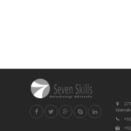
277,
Islamaba
+92
+92