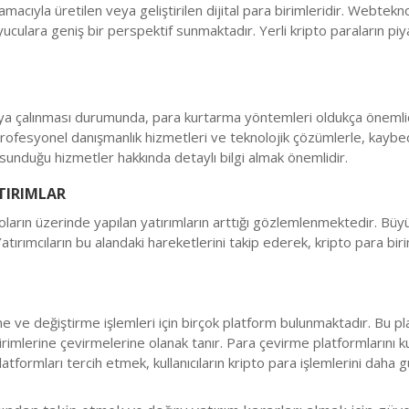
acıyla üretilen veya geliştirilen dijital para birimleridir. Webtekno
uyuculara geniş bir perspektif sunmaktadır. Yerli kripto paraların 
a çalınması durumunda, para kurtarma yöntemleri oldukça önemlidir. B
rofesyonel danışmanlık hizmetleri ve teknolojik çözümlerle, kaybedil
unduğu hizmetler hakkında detaylı bilgi almak önemlidir.
TIRIMLAR
ın üzerinde yapılan yatırımların arttığı gözlemlenmektedir. Büyük ya
tırımcıların bu alandaki hareketlerini takip ederek, kripto para birim
me ve değiştirme işlemleri için birçok platform bulunmaktadır. Bu p
ra birimlerine çevirmelerine olanak tanır. Para çevirme platformlarını
atformları tercih etmek, kullanıcıların kripto para işlemlerini daha gü