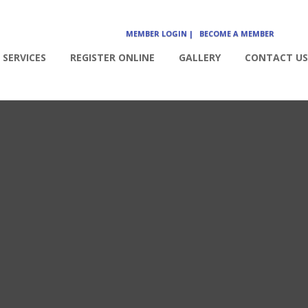
MEMBER LOGIN |
BECOME A MEMBER
SERVICES
REGISTER ONLINE
GALLERY
CONTACT US